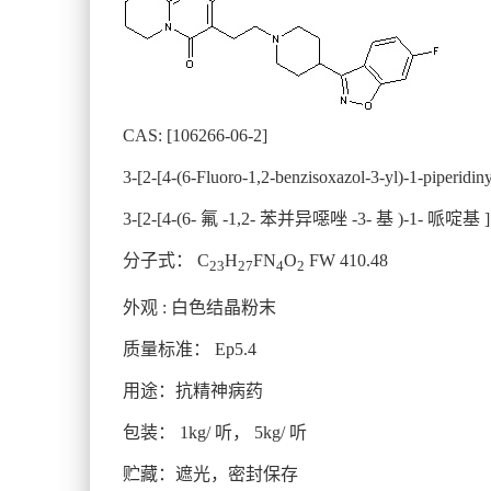
CAS: [106266-06-2]
3-[2-[4-(6-Fluoro-1,2-benzisoxazol-3-yl)-1-piperidin
3-[2-[4-(6- 氟 -1,2- 苯并异噁唑 -3- 基 )-1- 哌啶基 ]
分子式： C
H
FN
O
FW 410.48
23
27
4
2
外观 : 白色结晶粉末
质量标准： Ep5.4
用途：抗精神病药
包装： 1kg/ 听， 5kg/ 听
贮藏：遮光，密封保存