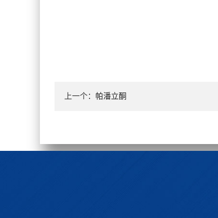
上一个：
帕潘立酮