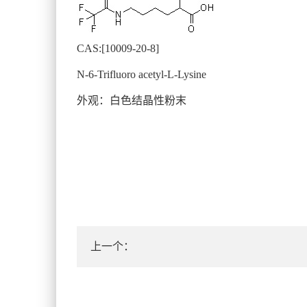
CAS:[10009-20-8]
N-6-Trifluoro acetyl-L-Lysine
外观：白色结晶性粉末
上一个：
N2-[(1S)-乙氧羰基-3-苯丙基]-N6-三氟乙酰基-